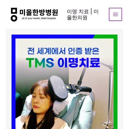
콘
텐
이명 치료 | 미
올한의원
츠
로
건
너
뛰
기