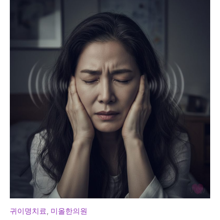
귀이명치료
,
미올한의원