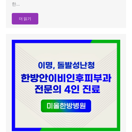
한…
더 읽기